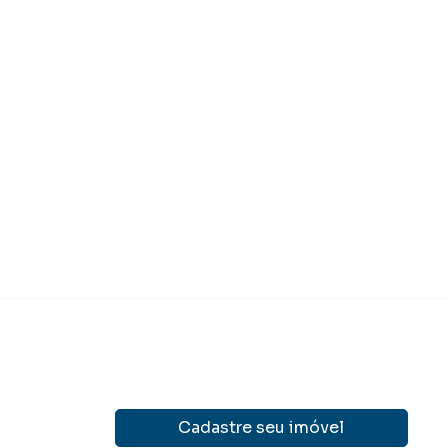
po Grande
,
MS
1000
m²
3
3
4
 850.000,00
Venda
Cadastre seu imóvel