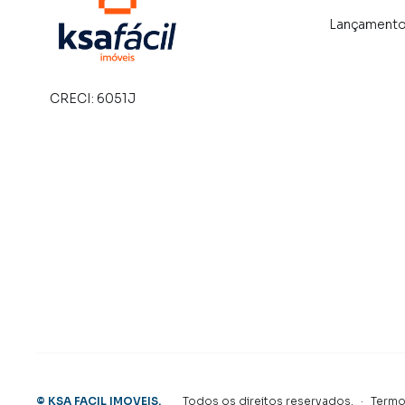
Lançament
CRECI:
6051J
©
KSA FACIL IMOVEIS
.
Todos os direitos reservados.
·
Termo