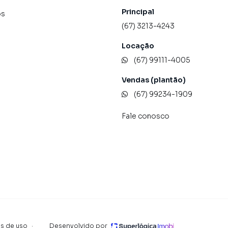
Principal
os
(67) 3213-4243
Locação
(67) 99111-4005
Vendas (plantão)
(67) 99234-1909
Fale conosco
s de uso
·
Desenvolvido por