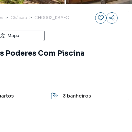
es
Chácara
CH0002_KSAFC
Mapa
s Poderes Com Piscina
uartos
3
banheiros