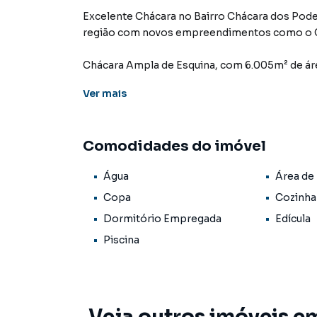
Excelente Chácara no Bairro Chácara dos Poder
região com novos empreendimentos como o C
Chácara Ampla de Esquina, com 6.005m² de área
Ver
mais
Área construída com: 268,16m²
Sendo:
Comodidades do imóvel
- Casa sede:
02 Quartos;
Água
Área de
Banheiro Social;
Sala;
Copa
Cozinha
Cozinha;
Dormitório Empregada
Edícula
Piscina
Cozinha Externa Caipira com Fogão a Lenha
Área Gourmet com Churrasqueira e Banheiro S
Piscina de 9mx4m
Veja outros imóveis e