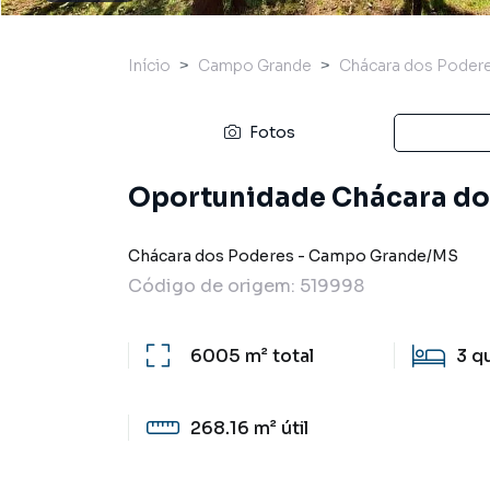
Início
Campo Grande
Chácara dos Poder
Fotos
Oportunidade Chácara do
Chácara dos Poderes
-
Campo Grande
/
MS
Código de origem:
519998
6005 m²
total
3
q
268.16 m²
útil