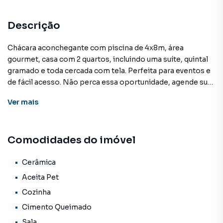
Descrição
Chácara aconchegante com piscina de 4x8m, área
gourmet, casa com 2 quartos, incluindo uma suíte, quintal
gramado e toda cercada com tela. Perfeita para eventos e
de fácil acesso. Não perca essa oportunidade, agende sua
visita!
Ver
mais
Chácara para Venda em região valorizada do bairro
Comodidades do imóvel
Chácara Lageado, em Campo Grande. Não encontrou o
que procurava ou deseja mais informações sobre Chácara
em Campo Grande? Entre em contato com nossa equipe
Cerâmica
pelo telefone (67) 3213-4243.
Aceita Pet
Cozinha
A KSA FACIL IMOVEIS tem mais opções de apartamentos,
Cimento Queimado
casas residenciais e comerciais, sobrados, terrenos, lojas
e barracões para venda ou locação, além de
Sala