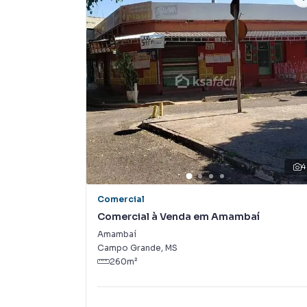
Na KSA FACIL IMOVEIS você consegue vender o
imobiliárias tradicionais. Já vendemos e lo
em Jardim América. Isso porque temos uma equ
campanhas específicas para Campo Grande, o
e tendo como consequência uma maior chance 
também com um time de programadores, corre
preparada para atender proprietários e inquili
4
Comercial
Comercial à Venda em Amambaí
Amambaí
Campo Grande
,
MS
260
m²