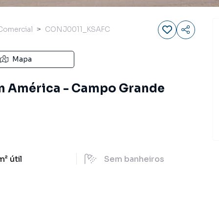
Comercial
CONJ0011_KSAFC
Mapa
im América - Campo Grande
m²
útil
Sem
banheiros