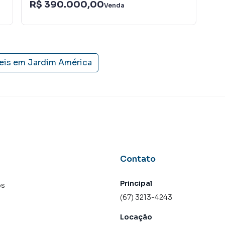
R$ 390.000,00
R$
Venda
eis em
Jardim América
Contato
Principal
os
(67) 3213-4243
Locação