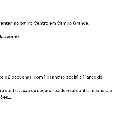
Center
,
no bairro Centro
em Campo Grande
.
des como:
de e 2 pequenas, com 1 banheiro social e 1 lance de
a a contratação de seguro residencial contra incêndio e
ções.
irro Centro, em Campo Grande. Não encontrou o que
 Sala em Campo Grande? Entre em contato com nossa