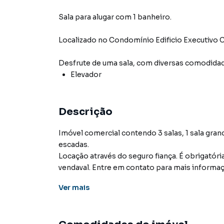
Sala para alugar com 1 banheiro.
Localizado
no Condomínio
Edificio Executivo 
Desfrute de
uma sala
, com diversas comodida
Elevador
Descrição
Imóvel comercial contendo 3 salas, 1 sala gran
escadas.
Locação através do seguro fiança. É obrigatóri
vendaval. Entre em contato para mais informa
Ver
mais
Sala para Aluguel em região valorizada do ba
procurava ou deseja mais informações sobre