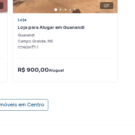
er ou alugar seu imóvel mais rápido. Contamos também
6
7
einados e uma central de atendimento preparada para
Loja
Sal
Loja para Alugar em Guanandi
Sal
Guanandi
Cen
Campo Grande
,
MS
Cam
40
m²
1
R$ 900,00
R$
Aluguel
imóveis em
Centro