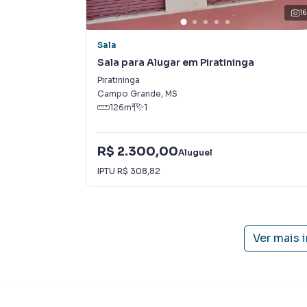
como consequência uma maior chance de vend
1
com um time de programadores, corretores tr
atender proprietários e inquilinos.
Sala
Sala para Alugar em Piratininga
Piratininga
Campo Grande
,
MS
126
m²
1
R$ 2.300,00
Aluguel
IPTU
R$ 308,82
Ver mais 