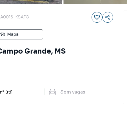
SA0016_KSAFC
Mapa
, Campo Grande, MS
m²
útil
Sem
vagas