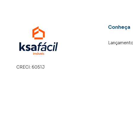
Conheça
Lançament
CRECI:
6051J