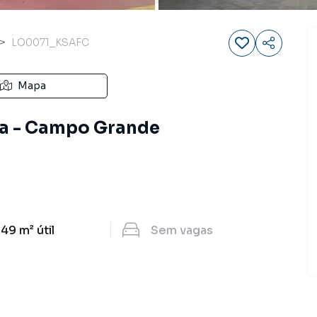
LO0071_KSAFC
Mapa
nga - Campo Grande
.49 m²
útil
Sem
vagas