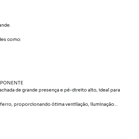
ande
.
des como:
IMPONENTE
chada de grande presença e pé-direito alto, ideal para
ferro, proporcionando ótima ventilação, iluminação
 porta para entrada de pedestres com 01 cadeado.