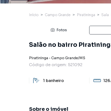
Início
Campo Grande
Piratininga
Sala
Fotos
Salão no bairro Piratini
Piratininga
-
Campo Grande
/
MS
Código de origem:
521092
1
banheiro
126
Sobre o imóvel