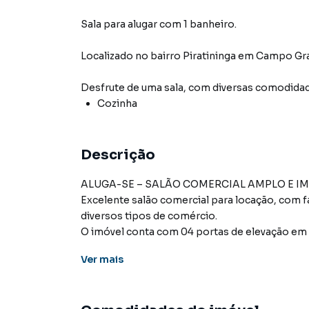
Sala para alugar com 1 banheiro.
Localizado
no bairro Piratininga
em Campo Gr
Desfrute de
uma sala
, com diversas comodida
Cozinha
Descrição
ALUGA-SE – SALÃO COMERCIAL AMPLO E 
Excelente salão comercial para locação, com fa
diversos tipos de comércio.
O imóvel conta com 04 portas de elevação em 
natural e praticidade no acesso. Possui ainda
Ver
mais
🔹 Distribuição do imóvel: