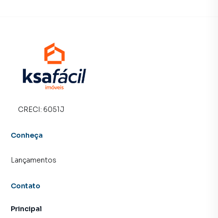
Na KSA FACIL IMOVEIS você consegue vender ou alugar
seu imóvel muito mais rápido do que em imobiliárias
tradicionais. Já vendemos e locamos diversos imóveis em
Campo Grande, especialmente em Cohafama. Isso porque
temos uma equipe de marketing digital focada em produzir
campanhas específicas para Campo Grande, o que
aumenta muito o número de contatos interessados e
tendo como consequência uma maior chance de vender ou
alugar seu imóvel mais rápido. Contamos também com um
time de programadores, corretores treinados e uma
CRECI:
6051J
central de atendimento preparada para atender
proprietários e inquilinos.
Conheça
Lançamentos
Contato
Principal