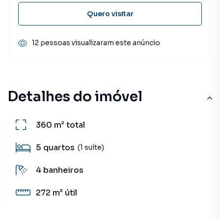
Quero visitar
12 pessoas visualizaram este anúncio
Detalhes do imóvel
360 m²
total
5
quartos
(1 suíte)
4
banheiros
272 m²
útil