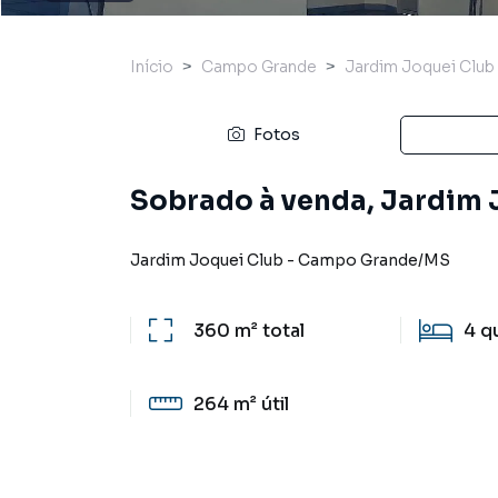
Início
Campo Grande
Jardim Joquei Club
Fotos
Sobrado à venda, Jardim 
Jardim Joquei Club
-
Campo Grande
/
MS
360 m²
total
4
q
264 m²
útil