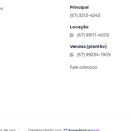
Principal
os
(67) 3213-4243
Locação
(67) 99111-4005
Vendas (plantão)
(67) 99234-1909
Fale conosco
s de uso
·
Desenvolvido por