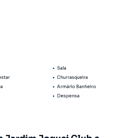
et)
Sala
estar
Churrasqueira
ca
Armário Banheiro
Despensa