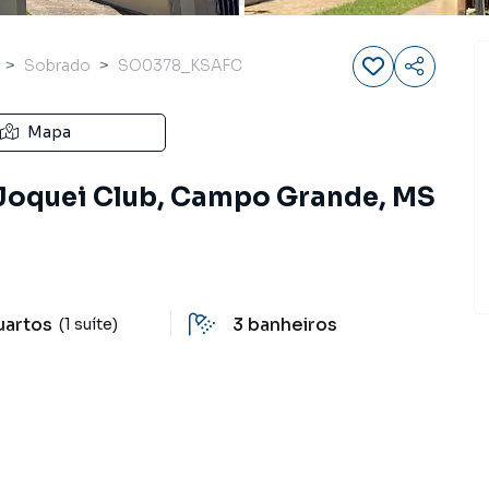
Sobrado
SO0378_KSAFC
Mapa
Joquei Club, Campo Grande, MS
uartos
3
banheiros
(1 suíte)