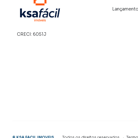
Lançament
CRECI:
6051J
©
KSA FACIL IMOVEIS
.
Todos os direitos reservados.
·
Termo