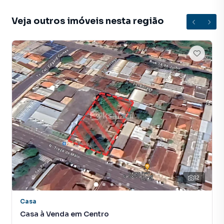
que aumenta muito o número de contatos interessados e
tendo como consequência uma maior chance de vender ou
Veja outros imóveis nesta região
alugar seu imóvel mais rápido. Contamos também com um
time de programadores, corretores treinados e uma
central de atendimento preparada para atender
proprietários e inquilinos.
12
Casa
Casa à Venda em Centro