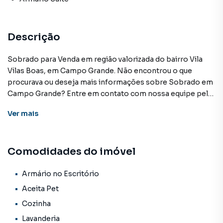
Descrição
Sobrado para Venda em região valorizada do bairro Vila
Vilas Boas, em Campo Grande. Não encontrou o que
procurava ou deseja mais informações sobre Sobrado em
Campo Grande? Entre em contato com nossa equipe pelo
telefone (67) 3213-4243.
Ver
mais
A KSA FACIL IMOVEIS tem mais opções de apartamentos,
casas residenciais e comerciais, sobrados, terrenos, lojas
Comodidades do imóvel
e barracões para venda ou locação, além de
empreendimentos em construção ou lançamentos na
planta em Vila Vilas Boas e em outras regiões de Campo
Armário no Escritório
Grande. Aqui você encontra milhares de ofertas para
Aceita Pet
encontrar o imóvel que mais combina com seu estilo de
Cozinha
vida.
Lavanderia