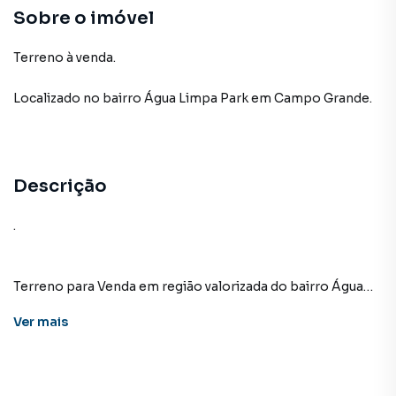
Sobre o imóvel
Terreno à venda.
Localizado
no bairro Água Limpa Park
em Campo Grande
.
Descrição
.
Terreno para Venda em região valorizada do bairro Água
Limpa Park, em Campo Grande. Não encontrou o que
Ver
mais
procurava ou deseja mais informações sobre Terreno em
Campo Grande? Entre em contato com nossa equipe pelo
telefone (67) 3213-4243.