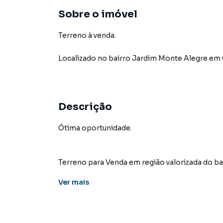
Sobre o imóvel
Terreno à venda.
Localizado
no bairro Jardim Monte Alegre
em 
Descrição
Ótima oportunidade.
Terreno para Venda em região valorizada do 
encontrou o que procurava ou deseja mais i
Ver
mais
contato com nossa equipe pelo telefone (67) 
A KSA FACIL IMOVEIS tem mais opções de apar
terrenos, lojas e barracões para venda ou l