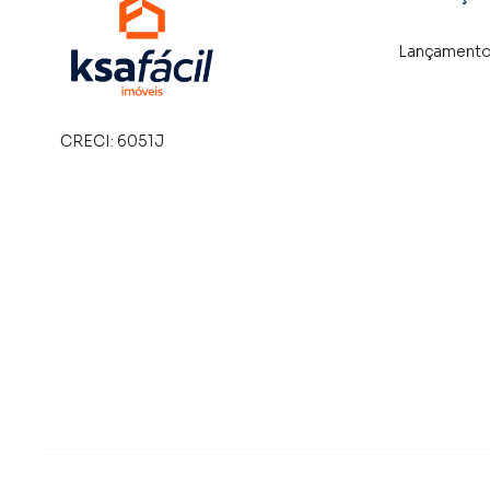
Lançament
CRECI:
6051J