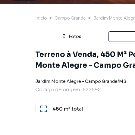
Início
Campo Grande
Jardim Monte Aleg
Fotos
Terreno à Venda, 450 M² P
Monte Alegre - Campo G
Jardim Monte Alegre
-
Campo Grande
/
MS
Código de origem:
522592
450 m²
total