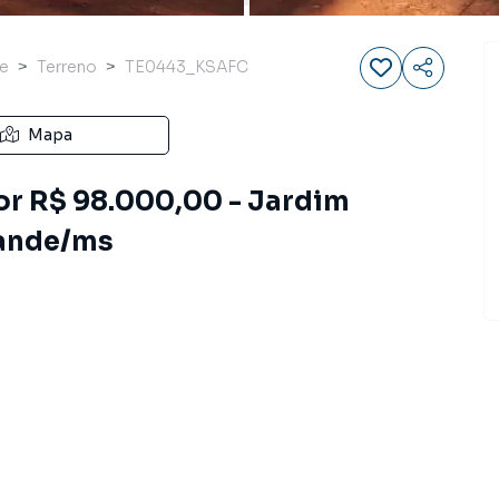
re
Terreno
TE0443_KSAFC
Mapa
or R$ 98.000,00 - Jardim
rande/ms