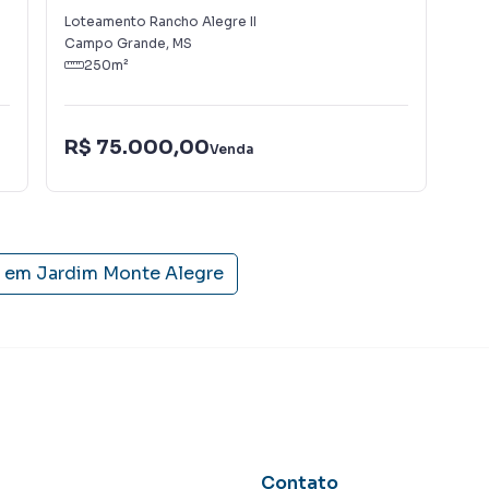
Alegre II
Loteamento Rancho Alegre II
Por
Campo Grande
,
MS
Cam
250
m²
R$ 75.000,00
R$
Venda
s em
Jardim Monte Alegre
Contato