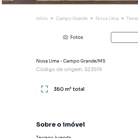
Início
Campo Grande
Nova Lima
Terr
Fotos
Nova Lima
-
Campo Grande
/
MS
Código de origem:
523519
360 m²
total
Sobre o imóvel
Terreno à venda.