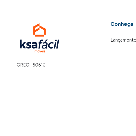
Conheça
Lançament
CRECI:
6051J