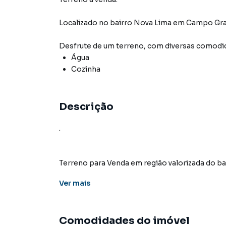
Localizado
no bairro Nova Lima
em Campo Gr
Desfrute de
um terreno
, com diversas comod
Água
Cozinha
Descrição
.
Terreno para Venda em região valorizada do 
que procurava ou deseja mais informações s
Ver
mais
nossa equipe pelo telefone (67) 3213-4243.
A KSA FACIL IMOVEIS tem mais opções de apar
Comodidades do imóvel
terrenos, lojas e barracões para venda ou l