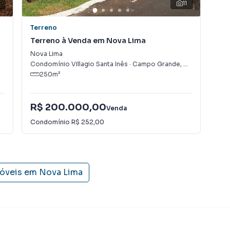
11
Terreno
Ter
Terreno à Venda em Nova Lima
Ter
Nova Lima
Vil
Condomínio Villagio Santa Inês
·
Campo Grande
,
MS
Cam
250
m²
R$ 200.000,00
Venda
R$
Condomínio
R$ 252,00
móveis em
Nova Lima