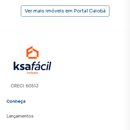
proprietários e inquilinos.
Ver mais imóveis em
Portal Caiobá
CRECI:
6051J
Conheça
Lançamentos