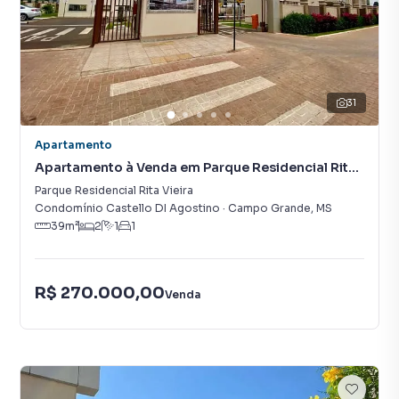
31
Apartamento
Apartamento à Venda em Parque Residencial Rita
Vieira
Parque Residencial Rita Vieira
Condomínio Castello DI Agostino
·
Campo Grande
,
MS
39
m²
2
1
1
R$ 270.000,00
Venda