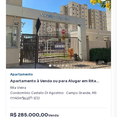
16
Apartamento
Apartamento à Venda ou para Alugar em Rita
Vieira
Rita Vieira
Condomínio Castelo DI Agostino
·
Campo Grande
,
MS
40
m²
2
1
1
R$ 285.000,00
Venda