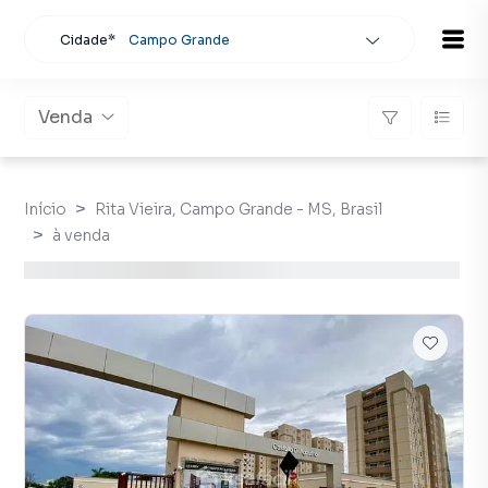
Cidade*
Campo Grande
Todas as cidades
Localidade
Campo Grande
Venda
Buscar
Início
Rita Vieira, Campo Grande - MS, Brasil
à venda