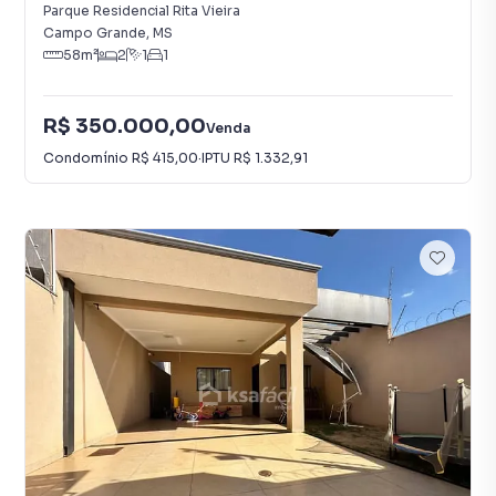
Vieira
Parque Residencial Rita Vieira
Campo Grande
,
MS
58
m²
2
1
1
R$ 350.000,00
Venda
Condomínio
R$ 415,00
·
IPTU
R$ 1.332,91