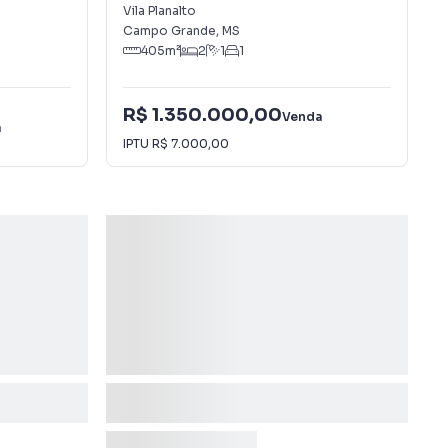
Vila Planalto
Campo Grande
,
MS
405
m²
2
1
1
R$ 1.350.000,00
Venda
a
IPTU
R$ 7.000,00