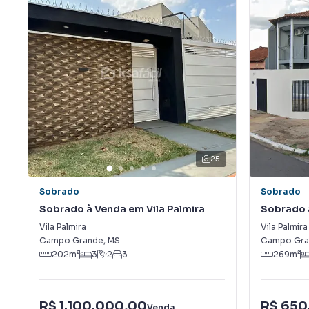
25
Sobrado
Sobrado
Sobrado à Venda em Vila Palmira
Sobrado à
Vila Palmira
Vila Palmira
Campo Grande
,
MS
Campo Gra
202
m²
3
2
3
269
m²
R$ 1.100.000,00
R$ 650
Venda