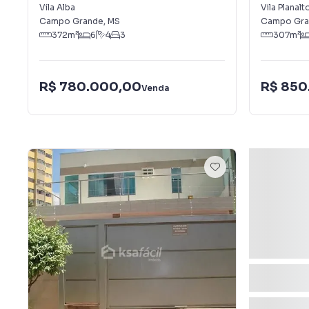
Vila Alba
Vila Planalt
Campo Grande
,
MS
Campo Gra
372
m²
6
4
3
307
m²
R$ 780.000,00
R$ 850
Venda