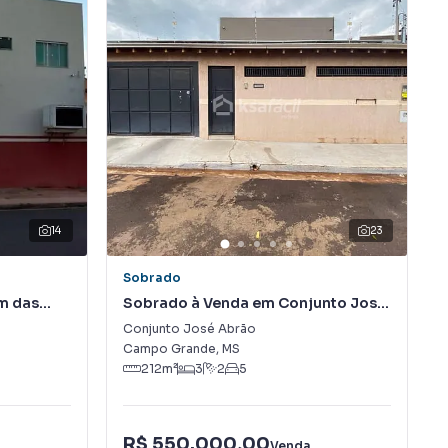
14
23
Sobrado
m das
Sobrado à Venda em Conjunto José
Abrão
Conjunto José Abrão
Campo Grande
,
MS
212
m²
3
2
5
R$ 550.000,00
Venda