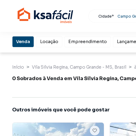
Cidade*
Campo G
Todas as cidades
Localidade
Campo Grande
Venda
Locação
Empreendimento
Lançame
Bu
Início
Vila Silvia Regina, Campo Grande - MS, Brasil
0 Sobrados à Venda em Vila Silvia Regina, Cam
Outros imóveis que você pode gostar