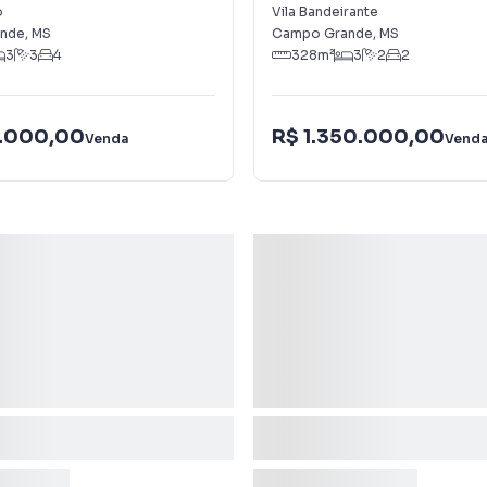
Bandeirante
o
Vila Bandeirante
nde
,
MS
Campo Grande
,
MS
3
3
4
328
m²
3
2
2
.000,00
R$ 1.350.000,00
Venda
Vend