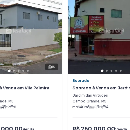
16
Sobrado
 Venda em Vila Palmira
Sobrado à Venda em Jardi
Virtudes
Jardim das Virtudes
nde
,
MS
Campo Grande
,
MS
4
2
5
340
m²
2
1
4
.000,00
R$ 750.000,00
Venda
Venda