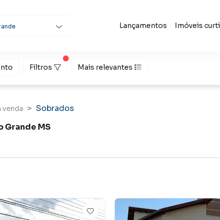
Lançamentos
Imóveis curt
rande
nto
Filtros
Mais relevantes
scar
Sobrados
à venda
po Grande MS