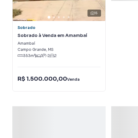
15
Sobrado
Sobrado à Venda em Amambaí
Amambaí
Campo Grande
,
MS
353
m²
3
2
2
R$ 1.500.000,00
Venda