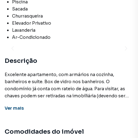
Piscina
Sacada
Churrasqueira
Elevador Privativo
Lavanderia
Ar-Condicionado
Descrição
Excelente apartamento, com armários na cozinha,
banheiros e suíte. Box de vidro nos banheiros. O
condomínio já conta com rateio de água. Para visitar, as
chaves podem ser retiradas na imobiliária (devendo ser
deixado um documento com foto), de segunda a sexta, das
Ver
mais
08h até às 12:00 e das 12:00 devolução até as 16:00. Não
fechamos para almoço. Locação feita sobre Seguro Fiança
Locatícia. OBS: Obrigatório contratação do seguro
Comodidades do imóvel
residencial.