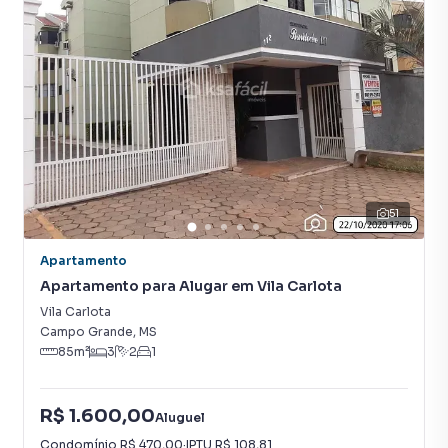
51
Apartamento
Apartamento para Alugar em Vila Carlota
Vila Carlota
Campo Grande
,
MS
85
m²
3
2
1
R$ 1.600,00
Aluguel
Condomínio
R$ 470,00
·
IPTU
R$ 108,81