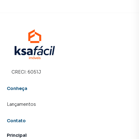
time de programadores, corretores treinados e uma
central de atendimento preparada para atender
proprietários e inquilinos.
CRECI:
6051J
Conheça
Lançamentos
Contato
Principal