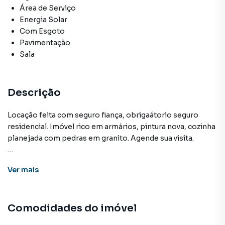
Área de Serviço
Energia Solar
Com Esgoto
Pavimentação
Sala
Descrição
Locação feita com seguro fiança, obrigaátorio seguro
residencial. Imóvel rico em armários, pintura nova, cozinha
planejada com pedras em granito. Agende sua visita.
Ver
mais
Casa para Venda em região valorizada do bairro Conjunto
Aero Rancho, em Campo Grande. Não encontrou o que
procurava ou deseja mais informações sobre Casa em
Comodidades do imóvel
Campo Grande? Entre em contato com nossa equipe pelo
telefone (67) 3213-4243.