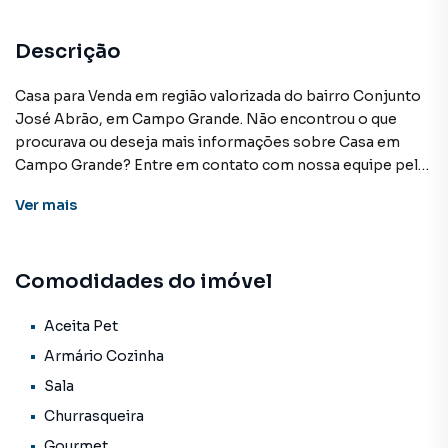
Descrição
Casa para Venda em região valorizada do bairro Conjunto
José Abrão, em Campo Grande. Não encontrou o que
procurava ou deseja mais informações sobre Casa em
Campo Grande? Entre em contato com nossa equipe pelo
telefone (67) 3213-4243.
Ver
mais
A KSA FACIL IMOVEIS tem mais opções de apartamentos,
casas residenciais e comerciais, sobrados, terrenos, lojas
Comodidades do imóvel
e barracões para venda ou locação, além de
empreendimentos em construção ou lançamentos na
planta em Conjunto José Abrão e em outras regiões de
Aceita Pet
Campo Grande. Aqui você encontra milhares de ofertas
Armário Cozinha
para encontrar o imóvel que mais combina com seu estilo
Sala
de vida.
Churrasqueira
Negocie seu imóvel de forma totalmente online, com
Gourmet