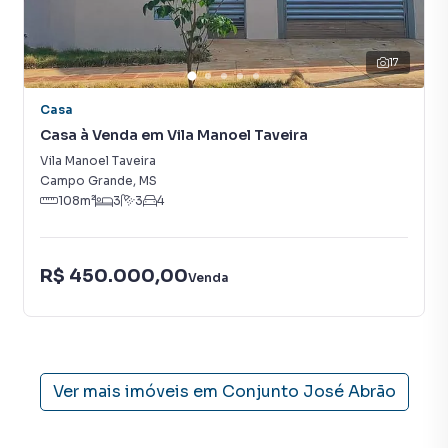
tendo como consequência uma maior chance de vender ou
alugar seu imóvel mais rápido. Contamos também com um
time de programadores, corretores treinados e uma
17
central de atendimento preparada para atender
proprietários e inquilinos.
Casa
Casa à Venda em Vila Manoel Taveira
Vila Manoel Taveira
Campo Grande
,
MS
108
m²
3
3
4
R$ 450.000,00
Venda
Ver mais imóveis em
Conjunto José Abrão