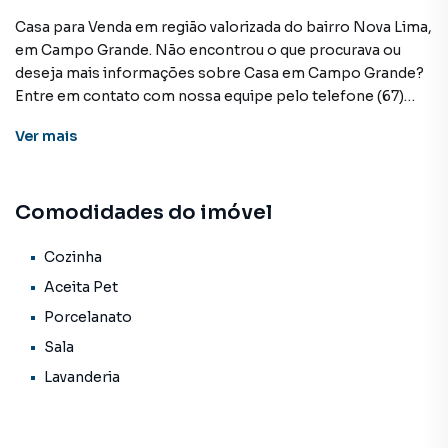
Casa para Venda em região valorizada do bairro Nova Lima,
em Campo Grande. Não encontrou o que procurava ou
deseja mais informações sobre Casa em Campo Grande?
Entre em contato com nossa equipe pelo telefone (67)
3213-4243.
Ver
mais
A KSA FACIL IMOVEIS tem mais opções de apartamentos,
casas residenciais e comerciais, sobrados, terrenos, lojas
Comodidades do imóvel
e barracões para venda ou locação, além de
empreendimentos em construção ou lançamentos na
planta em Nova Lima e em outras regiões de Campo
Cozinha
Grande. Aqui você encontra milhares de ofertas para
Aceita Pet
encontrar o imóvel que mais combina com seu estilo de
Porcelanato
vida.
Sala
Negocie seu imóvel de forma totalmente online, com
Lavanderia
segurança e tranquilidade. Na KSA FACIL IMOVEIS você
consegue comprar ou alugar um imóvel em Campo Grande
mesmo não estando na cidade e com a praticidade de