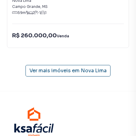
Nova Lima
central de atendimento preparada para atender
Campo Grande
,
MS
proprietários e inquilinos.
59
m²
2
1
1
R$ 260.000,00
Venda
Ver mais imóveis em
Nova Lima