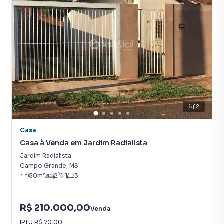
12
Casa
Casa à Venda em Jardim Radialista
Jardim Radialista
Campo Grande
,
MS
50
m²
2
1
3
R$ 210.000,00
Venda
IPTU
R$ 70,00