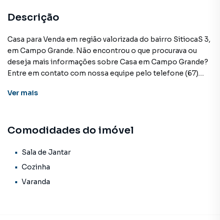
Descrição
Casa para Venda em região valorizada do bairro SitiocaS 3,
em Campo Grande. Não encontrou o que procurava ou
deseja mais informações sobre Casa em Campo Grande?
Entre em contato com nossa equipe pelo telefone (67)
3213-4243.
Ver
mais
A KSA FACIL IMOVEIS tem mais opções de apartamentos,
casas residenciais e comerciais, sobrados, terrenos, lojas
Comodidades do imóvel
e barracões para venda ou locação, além de
empreendimentos em construção ou lançamentos na
planta em SitiocaS 3 e em outras regiões de Campo
Sala de Jantar
Grande. Aqui você encontra milhares de ofertas para
Cozinha
encontrar o imóvel que mais combina com seu estilo de
Varanda
vida.
Negocie seu imóvel de forma totalmente online, com