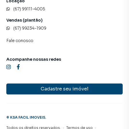
Locação
alugar seu imóvel mais rápido. Contamos também com um
(67) 99111-4005
time de programadores, corretores treinados e uma
central de atendimento preparada para atender
Vendas (plantão)
proprietários e inquilinos.
(67) 99234-1909
Fale conosco
Acompanhe nossas redes
Cadastre seu imóvel
©
KSA FACIL IMOVEIS
.
Todos os direitos reservados.
·
Termos de uso
·