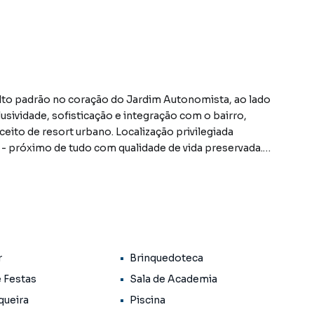
to padrão no coração do Jardim Autonomista, ao lado
lusividade, sofisticação e integração com o bairro,
eito de resort urbano. Localização privilegiada
 - próximo de tudo com qualidade de vida preservada.
iferenciais: varanda gourmet com churrasqueira a
a de lazer (piscina adulto e infantil, rooftop com Sky
uedoteca, pet place, salão de festas, minimercado).
suíte), 66m² (2 suítes + lavabo) e 77m² (opção flexível: 3
abo e sala ampliada). Lançamento 2025 pela JOOY
r
Brinquedoteca
e Festas
Sala de Academia
zada do bairro Jardim Autonomista, em Campo Grande.
queira
Piscina
ais informações sobre Empreendimento em Campo