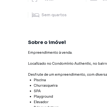
Sem
quartos
Sobre o imóvel
Empreendimento à venda.
Localizado
no Condomínio
Authentic
,
no bair
Desfrute de
um empreendimento
, com diver
Piscina
Churrasqueira
SPA
Playground
Elevador