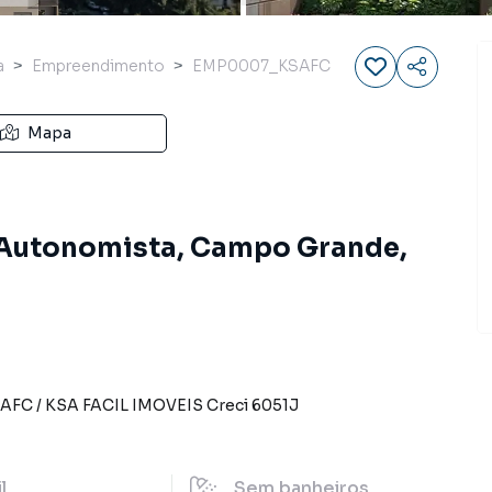
a
Empreendimento
EMP0007_KSAFC
Mapa
 Autonomista, Campo Grande,
SAFC
/
KSA FACIL IMOVEIS
Creci
6051J
il
Sem
banheiros