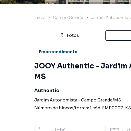
Início
Campo Grande
Jardim Autonomist
Fotos
Empreendimento
JOOY Authentic - Jardim
MS
Authentic
Jardim Autonomista
-
Campo Grande
/
MS
Número de blocos/torres:
1
cód.
EMP0007_K
-
total
-
út