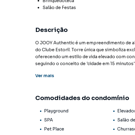
Brinquedoteca
Salão de Festas
Descrição
O JOOY Authentic é um empreendimento de al
do Clube Estoril. Torre única que simboliza exc
oferecendo um estilo de vida elevado com conc
seguindo o conceito de 'cidade em 15 minutos'
Fachada terrosa com paisagismo exuberante. D
Ver
mais
carvão em todas as unidades, estrutura complet
Bar, spa com hidromassagem, coworking, brinq
Três tipologias inteligentes: 59m² (2 quartos, 1 
Comodidades do condomínio
quartos com 1 suíte + lavabo ou 2 suítes + lav
Incorporadora do Grupo EVO.
Playground
Elevado
SPA
Salão d
Empreendimento para Venda em região valori
Pet Place
Churras
Não encontrou o que procurava ou deseja m