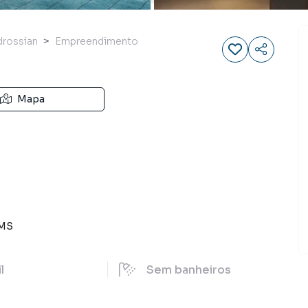
drossian
Empreendimento
Mapa
MS
il
Sem
banheiros