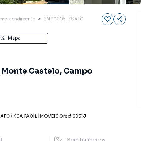
Empreendimento
EMP0005_KSAFC
Mapa
 Monte Castelo, Campo
SAFC
/
KSA FACIL IMOVEIS
Creci
6051J
il
Sem
banheiros