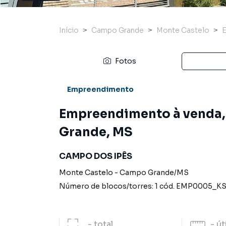
Início
Campo Grande
Monte Castelo
Fotos
Empreendimento
Empreendimento à venda,
Grande, MS
CAMPO DOS IPÊS
Monte Castelo
-
Campo Grande
/
MS
Número de blocos/torres:
1
cód.
EMP0005_K
-
total
-
út