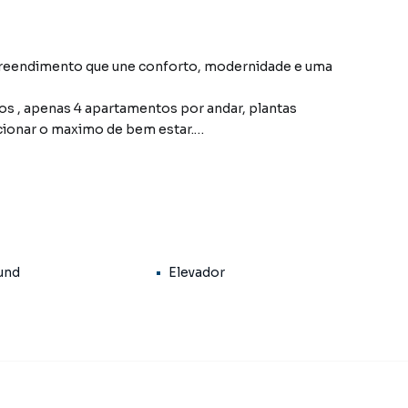
mpreendimento que une conforto, modernidade e uma
s , apenas 4 apartamentos por andar, plantas
cionar o maximo de bem estar.
om churrasqueira, Cozinha e sala de jantar integradas
 vagas de garagem, uma ao lado da outra.
zada do bairro Monte Castelo, em Campo Grande. Não
und
Elevador
informações sobre Empreendimento em Campo Grande?
one (67) 3213-4243.
tamentos, casas residenciais e comerciais, sobrados,
ocação, além de empreendimentos em construção ou
 outras regiões de Campo Grande. Aqui você encontra
ue mais combina com seu estilo de vida.