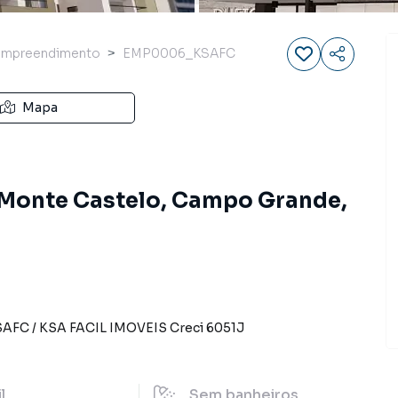
Empreendimento
EMP0006_KSAFC
Mapa
 Monte Castelo, Campo Grande,
SAFC
/
KSA FACIL IMOVEIS
Creci
6051J
il
Sem
banheiros