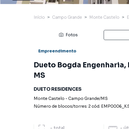
Início
Campo Grande
Monte Castelo
Fotos
Empreendimento
Dueto Bogda Engenharia,
MS
DUETO RESIDENCES
Monte Castelo
-
Campo Grande
/
MS
Número de blocos/torres:
2
cód.
EMP0006_K
-
total
-
út