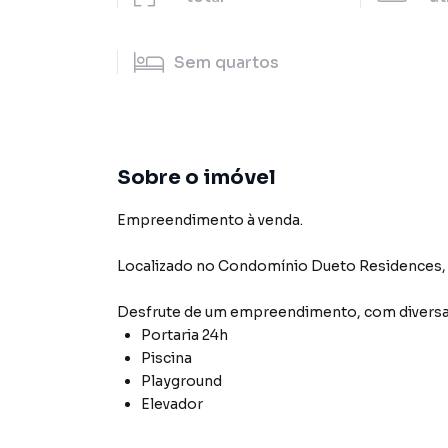
Sem
quartos
Sobre o imóvel
Empreendimento à venda.
Localizado
no Condomínio
Dueto Residences
,
Desfrute de
um empreendimento
, com diver
Portaria 24h
Piscina
Playground
Elevador