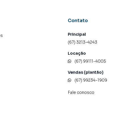
e, com segurança e tranquilidade. Na KSA FACIL
m imóvel em Campo Grande mesmo não estando na
Contato
ne, direto do seu computador ou smartphone. Nós
a relação de proprietários, inquilinos e compradores
Principal
os
(67) 3213-4243
 A KSA FACIL IMOVEIS é uma imobiliária digital com
Locação
ndo Campo Grande.
(67) 99111-4005
u alugar seu imóvel muito mais rápido do que em
Vendas (plantão)
camos diversos imóveis em Campo Grande, especialmente
(67) 99234-1909
ipe de marketing digital focada em produzir campanhas
a muito o número de contatos interessados e tendo
Fale conosco
er ou alugar seu imóvel mais rápido. Contamos também
einados e uma central de atendimento preparada para