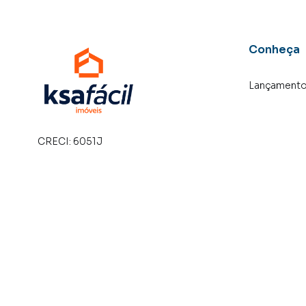
Negocie seu imóvel de forma totalmente onlin
IMOVEIS você consegue comprar ou alugar u
Conheça
cidade e com a praticidade de fazer tudo onli
criamos soluções inovadoras para simplificar 
Lançament
com o mercado imobiliário.
Anuncie seu imóvel! É fácil, rápido e gratuito!
imóveis em diversas cidades do Brasil, inclui
CRECI:
6051J
Na KSA FACIL IMOVEIS você consegue vender o
imobiliárias tradicionais. Já vendemos e lo
em Monte Castelo. Isso porque temos uma equ
específicas para Campo Grande, o que aument
como consequência uma maior chance de vend
com um time de programadores, corretores tr
atender proprietários e inquilinos.