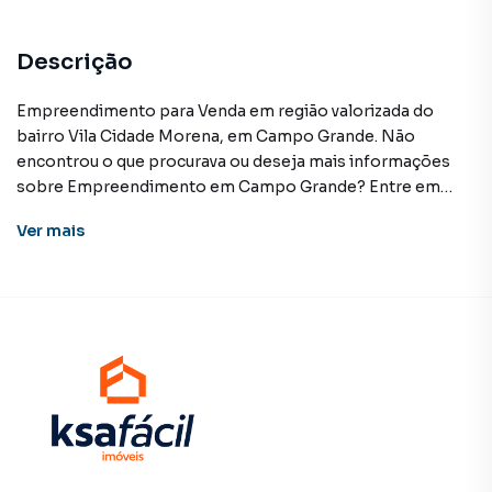
Descrição
Empreendimento para Venda em região valorizada do
bairro Vila Cidade Morena, em Campo Grande. Não
encontrou o que procurava ou deseja mais informações
sobre Empreendimento em Campo Grande? Entre em
contato com nossa equipe pelo telefone (67) 3213-4243.
Ver
mais
A KSA FACIL IMOVEIS tem mais opções de apartamentos,
casas residenciais e comerciais, sobrados, terrenos, lojas
e barracões para venda ou locação, além de
empreendimentos em construção ou lançamentos na
planta em Vila Cidade Morena e em outras regiões de
Campo Grande. Aqui você encontra milhares de ofertas
para encontrar o imóvel que mais combina com seu estilo
de vida.
Negocie seu imóvel de forma totalmente online, com