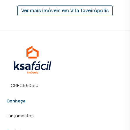
time de programadores, corretores treinados e uma
Ver mais imóveis em
Vila Taveirópolis
central de atendimento preparada para atender
proprietários e inquilinos.
CRECI:
6051J
Conheça
Lançamentos