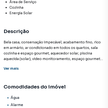
Área de Serviço
Cozinha
Energia Solar
Descrição
Bela casa, conservação impecável, acabamento fino, rico
em armário, ar condicionado em todos os quartos, sala
cozinha e espaço gourmet, aquecedor solar, piscina
aquecida (solar), video monitoramento, espaço gourmet
com clara boia de controle remoto e churrasqueira com
Ver
mais
Giragrill. Ótima localização, próxima da Via Park e com
rápido acesso ao centro da cidade.
Comodidades do imóvel
Sobrado para Venda em região valorizada do bairro Vila
Gomes, em Campo Grande. Não encontrou o que
Água
procurava ou deseja mais informações sobre Sobrado em
Alarme