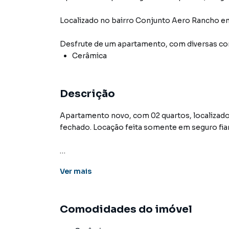
Localizado
no bairro Conjunto Aero Rancho
e
Desfrute de
um apartamento
, com diversas 
Cerâmica
Descrição
Apartamento novo, com 02 quartos, localizad
fechado. Locação feita somente em seguro fian
Apartamento para Aluguel em região valoriza
Ver
mais
Não encontrou o que procurava ou deseja m
Entre em contato com nossa equipe pelo telef
Comodidades do imóvel
A KSA FACIL IMOVEIS tem mais opções de apar
terrenos, lojas e barracões para venda ou l