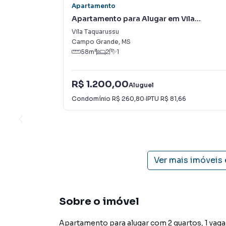
Apartamento
Apartamento para Alugar em Vila
Taquarussu
Vila Taquarussu
Campo Grande
,
MS
58
m²
2
1
R$ 1.200,00
Aluguel
Condomínio
R$ 260,80
·
IPTU
R$ 81,66
Ver mais imóveis
Sobre o imóvel
Apartamento para alugar com 2 quartos, 1 vaga 