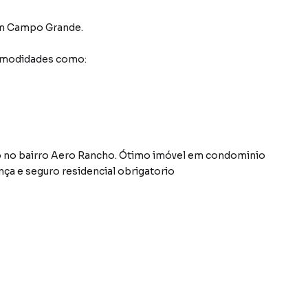
m Campo Grande
.
comodidades como:
o no bairro Aero Rancho. Ótimo imóvel em condominio
ça e seguro residencial obrigatorio
da do bairro Conjunto Aero Rancho, em Campo Grande.
ais informações sobre Apartamento em Campo Grande?
one (67) 3213-4243.
tamentos, casas residenciais e comerciais, sobrados,
ocação, além de empreendimentos em construção ou