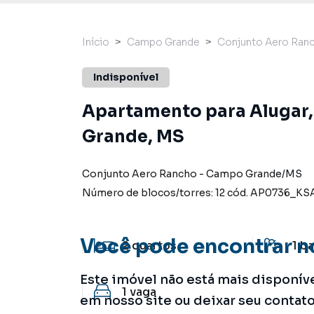
Início
Campo Grande
Conjunto Aero Ran
Indisponível
Apartamento para Alugar
Grande, MS
Conjunto Aero Rancho
-
Campo Grande
/
MS
Número de blocos/torres:
12
cód.
AP0736_KS
Você pode encontrar n
2
quartos
1
ba
Este imóvel não está mais disponív
1
vaga
em nosso site ou deixar seu contat