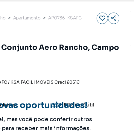
cho
Apartamento
AP0736_KSAFC
, Conjunto Aero Rancho, Campo
AFC
/
KSA FACIL IMOVEIS
Creci
6051J
ovas oportunidades!
nheiro
52.84 m²
útil
el, mas você pode conferir outros
o para receber mais informações.