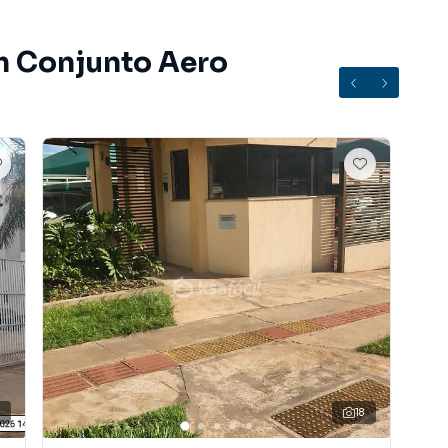
m Conjunto Aero
6
18