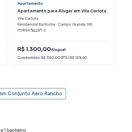
Apartamento
Apa
Apartamento para Alugar em Vila Carlota
Ap
Ca
Vila Carlota
Mon
Residencial Bariloche
·
Campo Grande
,
MS
Con
85
m²
3
2
R$ 1.300,00
R$
Aluguel
Condomínio
R$ 390,00
·
IPTU
R$ 129,40
Con
 em
Conjunto Aero Rancho
e 1 banheiro.