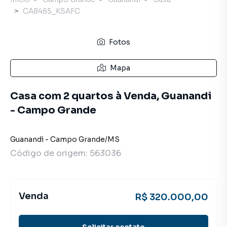
CA8485_KSAFC
Fotos
Mapa
Casa com 2 quartos à Venda, Guanandi
- Campo Grande
Guanandi
-
Campo Grande
/
MS
Código de origem:
563036
Venda
R$ 320.000,00
Solicitar contato