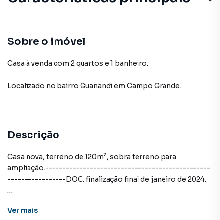
Sobre o imóvel
Casa à venda com 2 quartos e 1 banheiro.
Localizado
no bairro Guanandi
em Campo Grande
.
Descrição
Casa nova, terreno de 120m², sobra terreno para
ampliação.------------------------------------------------
-----------------DOC. finalização final de janeiro de 2024.
Ver
mais
Casa para Venda em região valorizada do bairro Guanandi,