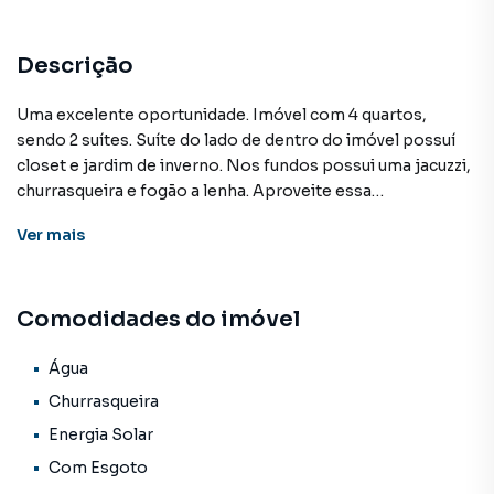
Descrição
Uma excelente oportunidade. Imóvel com 4 quartos,
sendo 2 suítes. Suíte do lado de dentro do imóvel possuí
closet e jardim de inverno. Nos fundos possui uma jacuzzi,
churrasqueira e fogão a lenha. Aproveite essa
oportunidade e venha conhecer esse lindo imóvel.
Ver
mais
Casa para Venda em região valorizada do bairro Jardim
Comodidades do imóvel
Leblon, em Campo Grande. Não encontrou o que
procurava ou deseja mais informações sobre Casa em
Campo Grande? Entre em contato com nossa equipe pelo
Água
telefone (67) 3213-4243.
Churrasqueira
Energia Solar
A KSA FACIL IMOVEIS tem mais opções de apartamentos,
Com Esgoto
casas residenciais e comerciais, sobrados, terrenos, lojas