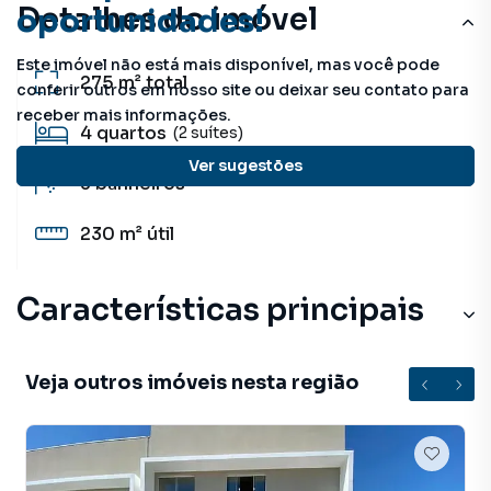
Detalhes do imóvel
oportunidades!
Este imóvel não está mais disponível, mas você pode
275 m²
total
conferir outros em nosso site ou deixar seu contato para
receber mais informações.
4
quartos
(2 suítes)
Ver sugestões
3
banheiros
230 m²
útil
Características principais
Veja outros imóveis nesta região