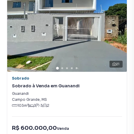
21
Sobrado
Sobrado à Venda em Guanandi
Guanandi
Campo Grande
,
MS
103
m²
3
3
2
R$ 600.000,00
Venda