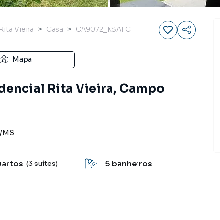
ita Vieira
Casa
CA9072_KSAFC
Mapa
dencial Rita Vieira, Campo
/
MS
uartos
5
banheiros
(3 suítes)