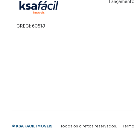
Lançament
CRECI:
6051J
©
KSA FACIL IMOVEIS
.
Todos os direitos reservados.
·
Termo