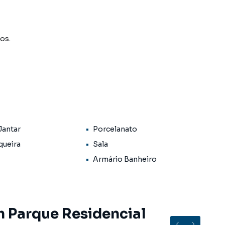
os.
Jantar
Porcelanato
loset planejado).
egrada.
queira
Sala
anejados novos.
Armário Banheiro
 externa.
 e entrada independente.
 (com 1 banheiro).
m Parque Residencial
a e cozinha.
oramento.