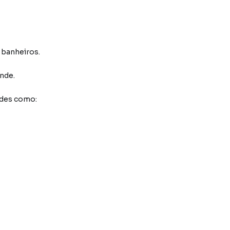
3 banheiros.
nde
.
ades como: