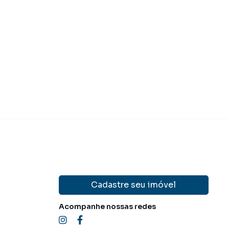
 750.000,00
R$ 645.00
Venda
Cadastre seu imóvel
Acompanhe nossas redes