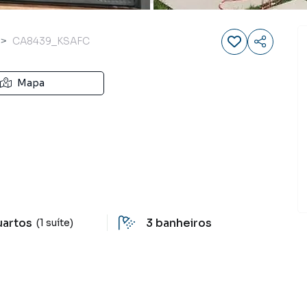
CA8439_KSAFC
Mapa
uartos
3
banheiros
(1 suíte)