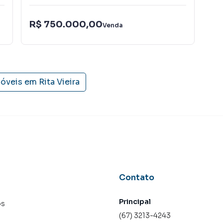
R$ 750.000,00
R$
Venda
móveis em
Rita Vieira
Contato
Principal
os
(67) 3213-4243