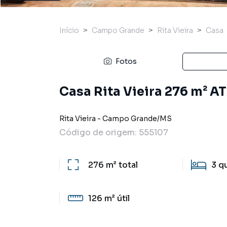
Início
Campo Grande
Rita Vieira
Casa
Fotos
Casa Rita Vieira 276 m² AT
Rita Vieira
-
Campo Grande
/
MS
Código de origem:
555107
276 m²
total
3
q
126 m²
útil