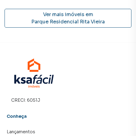
seu imóvel muito mais rápido do que em imobiliárias
tradicionais. Já vendemos e locamos diversos imóveis em
Ver mais imóveis em
Campo Grande, especialmente em Parque Residencial Rita
Parque Residencial Rita Vieira
Vieira. Isso porque temos uma equipe de marketing digital
focada em produzir campanhas específicas para Campo
Grande, o que aumenta muito o número de contatos
interessados e tendo como consequência uma maior
chance de vender ou alugar seu imóvel mais rápido.
Contamos também com um time de programadores,
corretores treinados e uma central de atendimento
preparada para atender proprietários e inquilinos.
CRECI:
6051J
Conheça
Lançamentos