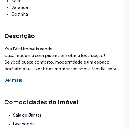
Sala
Varanda
Cozinha
Descrição
Ksa Fácil Imóveis vende
Casa moderna com piscina em ótima localização!
Se você busca conforto, modernidade e um espaço
perfeito para viver bons momentos com a família, esta
casa é a escolha ideal!
Ver
mais
📐 Área total: 225 m²
🏠 Área construída: 122 m²
🔹 1 suíte confortável
Comodidades do imóvel
🔹 2 quartos amplos
🔹 Sala com pé-direito alto, trazendo mais iluminação e
sofisticação
Sala de Jantar
🔹 Acabamento em porcelanato
Lavanderia
🔹 Banheiros com blindex