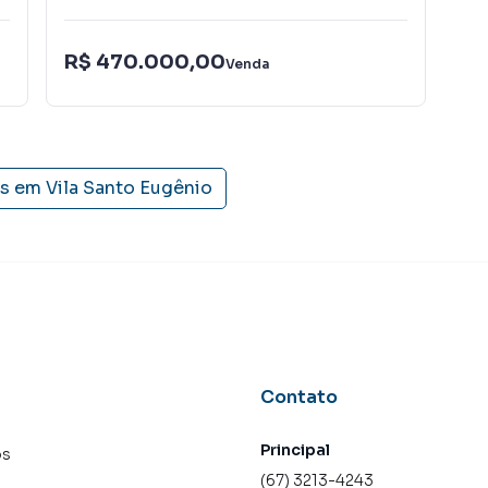
R$ 470.000,00
R$
Venda
is em
Vila Santo Eugênio
Contato
Principal
os
(67) 3213-4243