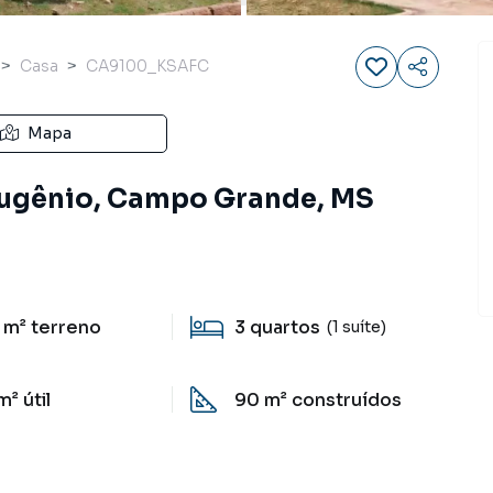
Casa
CA9100_KSAFC
Mapa
 Eugênio, Campo Grande, MS
 m²
terreno
3
quartos
(1 suíte)
m²
útil
90 m²
construídos