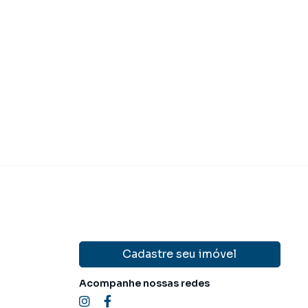
 490.000,00
R$ 480.00
Venda
Cadastre seu imóvel
Acompanhe nossas redes