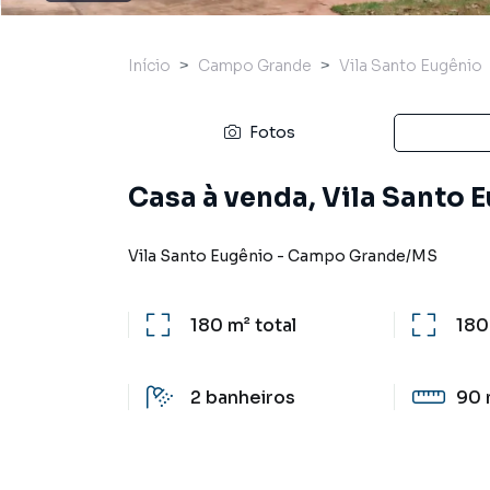
Início
Campo Grande
Vila Santo Eugênio
Fotos
Casa à venda, Vila Santo
Vila Santo Eugênio
-
Campo Grande
/
MS
180 m²
total
180
2
banheiros
90 