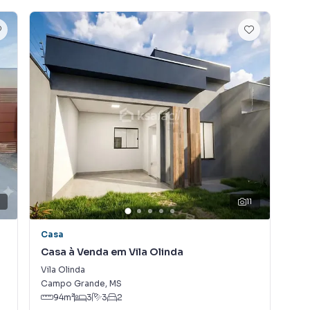
ocação, além de empreendimentos em construção ou
e em outras regiões de Campo Grande. Aqui você
 imóvel que mais combina com seu estilo de vida.
e, com segurança e tranquilidade. Na KSA FACIL
m imóvel em Campo Grande mesmo não estando na
ne, direto do seu computador ou smartphone. Nós
a relação de proprietários, inquilinos e compradores
 A KSA FACIL IMOVEIS é uma imobiliária digital com
ndo Campo Grande.
9
11
u alugar seu imóvel muito mais rápido do que em
camos diversos imóveis em Campo Grande, especialmente
Casa
Ca
 equipe de marketing digital focada em produzir
Casa à Venda em Vila Olinda
Cas
 que aumenta muito o número de contatos interessados
Vila Olinda
Rita
de vender ou alugar seu imóvel mais rápido. Contamos
Campo Grande
,
MS
Cam
tores treinados e uma central de atendimento
94
m²
3
3
2
nos.