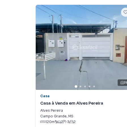
terrenos, lojas e barracões para venda ou l
lançamentos na planta em Vila Santo Eugênio 
encontra milhares de ofertas para encontrar o
Negocie seu imóvel de forma totalmente onlin
IMOVEIS você consegue comprar ou alugar u
cidade e com a praticidade de fazer tudo onli
criamos soluções inovadoras para simplificar 
com o mercado imobiliário.
Anuncie seu imóvel! É fácil, rápido e gratuito!
imóveis em diversas cidades do Brasil, inclui
3
Na KSA FACIL IMOVEIS você consegue vender o
imobiliárias tradicionais. Já vendemos e lo
Casa
em Vila Santo Eugênio. Isso porque temos uma
Casa à Venda em Alves Pereira
campanhas específicas para Campo Grande, o
Alves Pereira
e tendo como consequência uma maior chance 
Campo Grande
,
MS
também com um time de programadores, corre
120
m²
2
3
2
preparada para atender proprietários e inquili