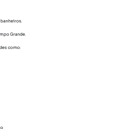
2 banheiros.
mpo Grande
.
ades como:
io