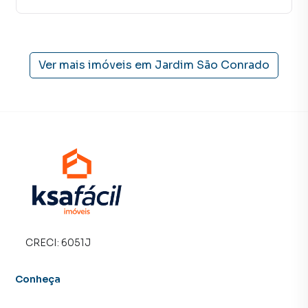
tradicionais. Já vendemos e locamos diversos imóveis em
Campo Grande, especialmente em Jardim São Conrado.
Isso porque temos uma equipe de marketing digital focada
em produzir campanhas específicas para Campo Grande, o
Ver mais imóveis em
Jardim São Conrado
que aumenta muito o número de contatos interessados e
tendo como consequência uma maior chance de vender ou
alugar seu imóvel mais rápido. Contamos também com um
time de programadores, corretores treinados e uma
central de atendimento preparada para atender
proprietários e inquilinos.
CRECI:
6051J
Conheça