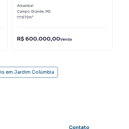
Amambaí
Nov
Campo Grande
,
MS
Cam
572
m²
R$ 600.000,00
R$
Venda
eis em
Jardim Colúmbia
Contato