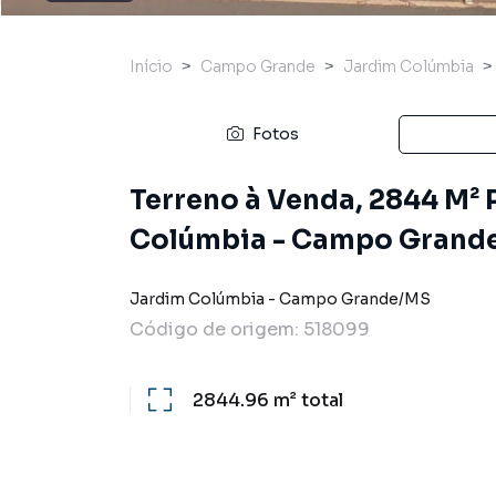
Início
Campo Grande
Jardim Colúmbia
Fotos
Terreno à Venda, 2844 M² 
Colúmbia - Campo Grand
Jardim Colúmbia
-
Campo Grande
/
MS
Código de origem:
518099
2844.96 m²
total