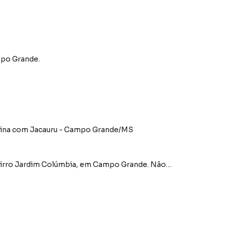
po Grande
.
quina com Jacauru - Campo Grande/MS
bairro Jardim Colúmbia, em Campo Grande. Não
nformações sobre Terreno em Campo Grande? Entre em
3213-4243.
tamentos, casas residenciais e comerciais, sobrados,
ocação, além de empreendimentos em construção ou