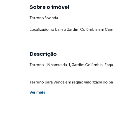
Sobre o imóvel
Terreno à venda.
Localizado
no bairro Jardim Colúmbia
em Cam
Descrição
Terreno - Nhamundá, 1, Jardim Colúmbia, Es
Terreno para Venda em região valorizada do 
encontrou o que procurava ou deseja mais i
Ver
mais
contato com nossa equipe pelo telefone (67) 
A KSA FACIL IMOVEIS tem mais opções de apar
terrenos, lojas e barracões para venda ou l