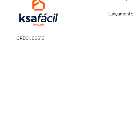
Lançament
CRECI:
6051J