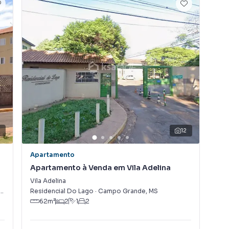
equipe de marketing digital focada em produzir
 que aumenta muito o número de contatos interessados
de vender ou alugar seu imóvel mais rápido. Contamos
tores treinados e uma central de atendimento
nos.
0
12
Apartamento
Apa
Apartamento à Venda em Vila Adelina
Ap
Vila Adelina
Jar
MS
Residencial Do Lago
·
Campo Grande
,
MS
Cam
62
m²
2
1
2