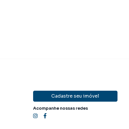
 120.000,00
Venda
R$ 170.00
domínio
R$ 170,00
Cadastre seu imóvel
Acompanhe nossas redes