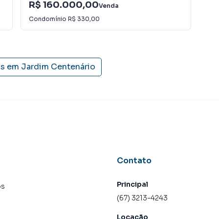
R$ 160.000,00
R$
Venda
Condomínio
R$ 330,00
Con
is em
Jardim Centenário
Contato
Principal
os
(67) 3213-4243
Locação