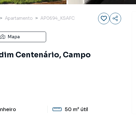
Apartamento
AP0694_KSAFC
Mapa
rdim Centenário, Campo
nheiro
50 m²
útil