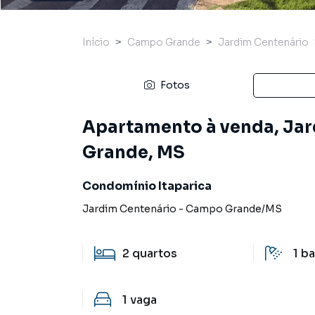
Início
Campo Grande
Jardim Centenário
Fotos
Apartamento à venda, Ja
Grande, MS
Condomínio Itaparica
Jardim Centenário
-
Campo Grande
/
MS
2
quartos
1
ba
1
vaga