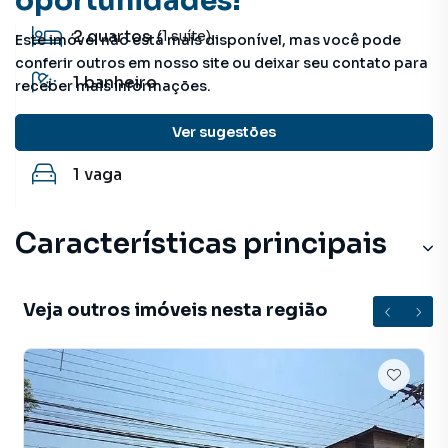
oportunidades!
2
quartos
(1 suíte)
Este imóvel não está mais disponível, mas você pode
conferir outros em nosso site ou deixar seu contato para
1
banheiro
receber mais informações.
68.63 m²
útil
Ver sugestões
1
vaga
Características principais
Veja outros imóveis nesta região