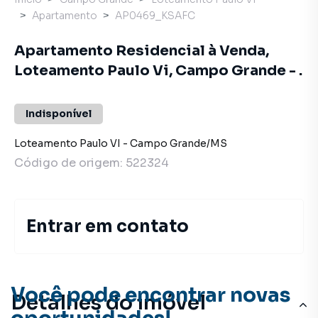
Apartamento
AP0469_KSAFC
Apartamento Residencial à Venda,
Loteamento Paulo Vi, Campo Grande - .
Indisponível
Loteamento Paulo VI
-
Campo Grande
/
MS
Código de origem:
522324
Entrar em contato
Você pode encontrar novas
Detalhes do imóvel