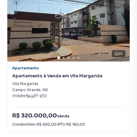
23
Apartamento
Apartamento à Venda em Vila Margarida
Vila Margarida
Campo Grande
,
MS
68
m²
2
1
1
R$ 320.000,00
Venda
Condomínio
R$ 400,00
·
IPTU
R$ 165,00