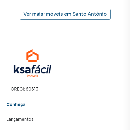
time de programadores, corretores treinados e uma
central de atendimento preparada para atender
Ver mais imóveis em
Santo Antônio
proprietários e inquilinos.
CRECI:
6051J
Conheça
Lançamentos