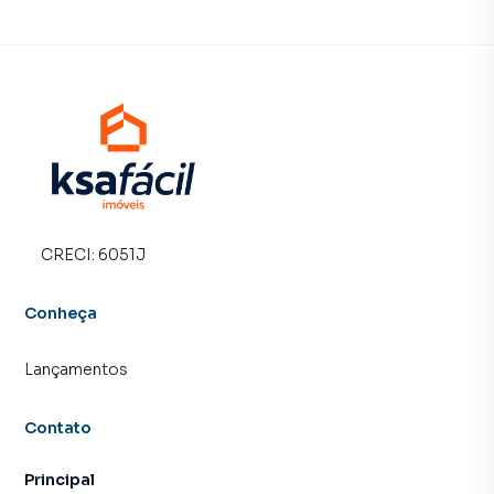
Na KSA FACIL IMOVEIS você consegue vender ou alugar
seu imóvel muito mais rápido do que em imobiliárias
tradicionais. Já vendemos e locamos diversos imóveis em
Campo Grande, especialmente em Sírio Libanês. Isso
porque temos uma equipe de marketing digital focada em
produzir campanhas específicas para Campo Grande, o
que aumenta muito o número de contatos interessados e
tendo como consequência uma maior chance de vender ou
alugar seu imóvel mais rápido. Contamos também com um
time de programadores, corretores treinados e uma
central de atendimento preparada para atender
CRECI:
6051J
proprietários e inquilinos.
Conheça
Lançamentos
Contato
Principal