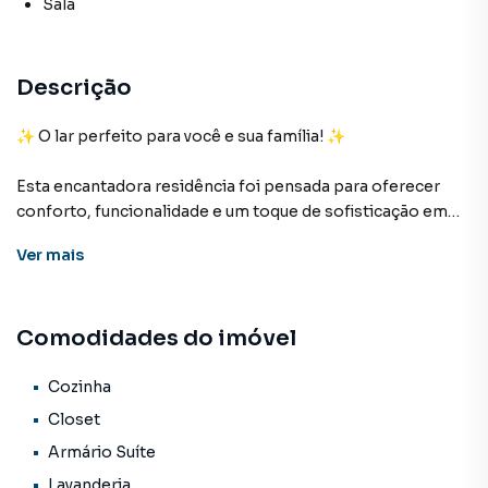
Sala
Descrição
✨ O lar perfeito para você e sua família! ✨
Esta encantadora residência foi pensada para oferecer
conforto, funcionalidade e um toque de sofisticação em
cada detalhe.
Ver
mais
🚗 Varanda com espaço para até 2 carros
🏡 Calçada em todo o entorno da casa
Comodidades do imóvel
🛋️ Sala aconchegante com painel para TV
🍽️ Sala de jantar integrada
🛏️ Suíte com closet
Cozinha
🍳 Cozinha planejada
Closet
🔥 Área gourmet completa, fechada com vidro temperado
Armário Suíte
(sistema com 6 folhas deslizantes)
Lavanderia
🍖 Churrasqueira elétrica