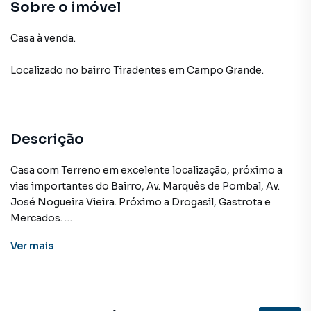
Sobre o imóvel
Casa à venda.
Localizado
no bairro Tiradentes
em Campo Grande
.
Descrição
Casa com Terreno em excelente localização, próximo a
vias importantes do Bairro, Av. Marquês de Pombal, Av.
José Nogueira Vieira. Próximo a Drogasil, Gastrota e
Mercados.
Possui uma casa com 66m² construídos, com Varanda,
Ver
mais
Sala, Cozinha, 02 Quartos e Banheiro, construção não
averbada.