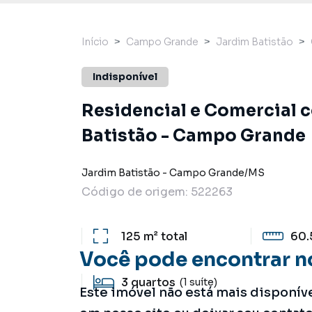
Início
Campo Grande
Jardim Batistão
Indisponível
Residencial e Comercial 
Batistão - Campo Grande
Jardim Batistão
-
Campo Grande
/
MS
Código de origem:
522263
125 m²
total
60.
Você pode encontrar n
3
quartos
(1 suíte)
Este imóvel não está mais disponív