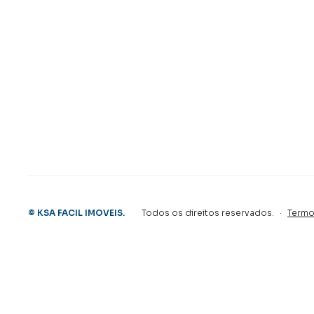
preparada para atender proprietários e inquili
©
KSA FACIL IMOVEIS
.
Todos os direitos reservados.
·
Termo