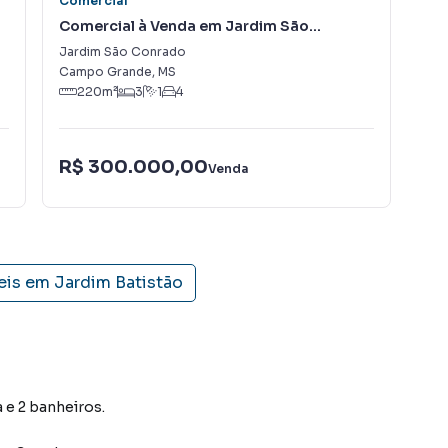
Comercial
Com
Comercial à Venda em Jardim São
Co
Conrado
Jardim São Conrado
Jar
Campo Grande
,
MS
Cam
220
m²
3
1
4
R$ 300.000,00
R$
Venda
eis em
Jardim Batistão
a e 2 banheiros.