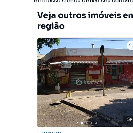
em nosso site ou deixar seu contat
Veja outros imóveis e
região
4