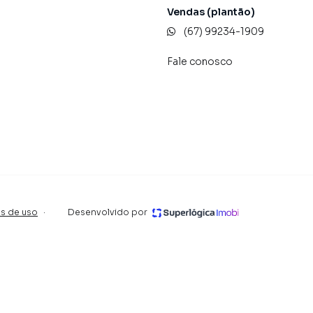
nos.
Vendas (plantão)
(67) 99234-1909
Fale conosco
s de uso
·
Desenvolvido por