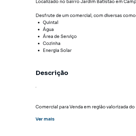
Localizado
no bairro Jardim Batistão
em Camp
Desfrute de
um comercial
, com diversas com
Quintal
Água
Área de Serviço
Cozinha
Energia Solar
Descrição
.
Comercial para Venda em região valorizada do
encontrou o que procurava ou deseja mais i
Ver
mais
em contato com nossa equipe pelo telefone (6
A KSA FACIL IMOVEIS tem mais opções de apar