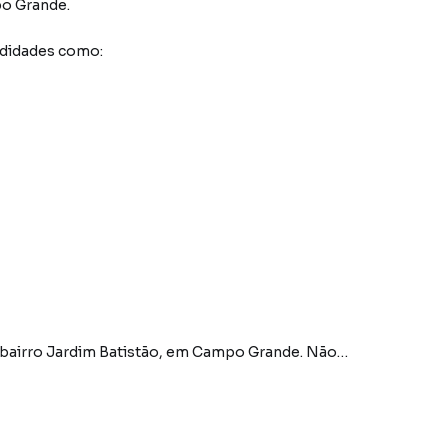
o Grande
.
odidades como:
 bairro Jardim Batistão, em Campo Grande. Não
nformações sobre Comercial em Campo Grande? Entre
7) 3213-4243.
tamentos, casas residenciais e comerciais, sobrados,