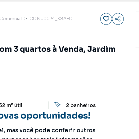
Comercial
CONJ0024_KSAFC
com 3 quartos à Venda, Jardim
52 m²
útil
2
banheiros
ovas oportunidades!
el, mas você pode conferir outros