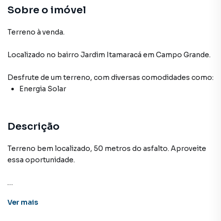
Sobre o imóvel
Terreno à venda.
Localizado
no bairro Jardim Itamaracá
em Campo Grande
.
Desfrute de
um terreno
, com diversas comodidades como:
Energia Solar
Descrição
Terreno bem localizado, 50 metros do asfalto. Aproveite
essa oportunidade.
Terreno para Venda em região valorizada do bairro Jardim
Ver
mais
Itamaracá, em Campo Grande. Não encontrou o que
procurava ou deseja mais informações sobre Terreno em