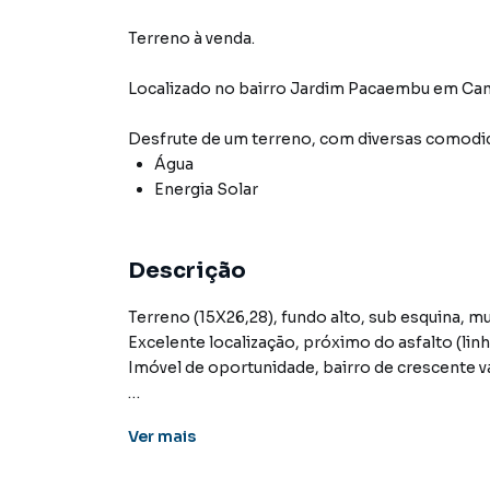
Terreno à venda.
Localizado
no bairro Jardim Pacaembu
em Ca
Desfrute de
um terreno
, com diversas comod
Água
Energia Solar
Descrição
Terreno (15X26,28), fundo alto, sub esquina, mu
Excelente localização, próximo do asfalto (lin
Imóvel de oportunidade, bairro de crescente v
Ver
mais
Terreno para Venda em região valorizada do 
encontrou o que procurava ou deseja mais i