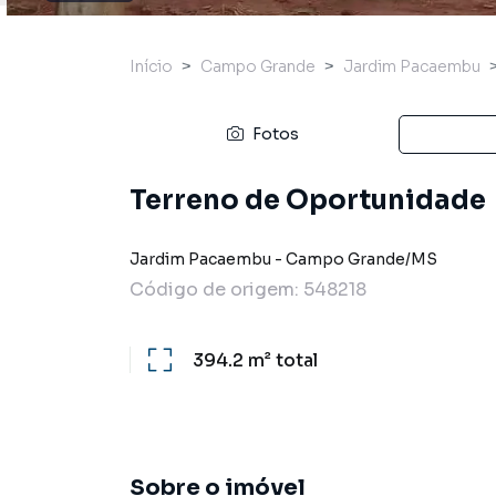
Início
Campo Grande
Jardim Pacaembu
Fotos
Terreno de Oportunidade
Jardim Pacaembu
-
Campo Grande
/
MS
Código de origem:
548218
394.2 m²
total
Sobre o imóvel