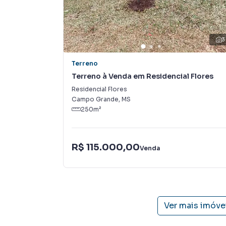
e tendo como consequência uma maior chance 
também com um time de programadores, corre
preparada para atender proprietários e inquili
3
Terreno
Terreno à Venda em Residencial Flores
Residencial Flores
Campo Grande
,
MS
250
m²
R$ 115.000,00
Venda
Ver mais imóve