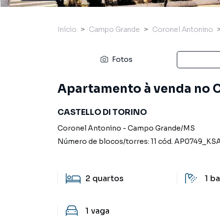
Início
Campo Grande
Coronel Antonino
Fotos
Apartamento à venda no C
CASTELLO DI TORINO
Coronel Antonino
-
Campo Grande
/
MS
Número de blocos/torres:
11
cód.
AP0749_KS
2
quartos
1
ba
1
vaga