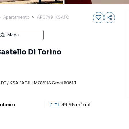
Apartamento
AP0749_KSAFC
Mapa
astello Di Torino
AFC
/
KSA FACIL IMOVEIS
Creci
6051J
nheiro
39.95 m²
útil