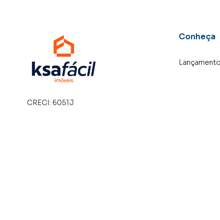
Conheça
Lançament
CRECI:
6051J