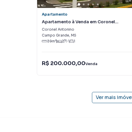
6
Apartamento
Apartamento à Venda em Coronel
Antonino
Coronel Antonino
Campo Grande
,
MS
39
m²
2
1
1
R$ 200.000,00
Venda
Ver mais imóve