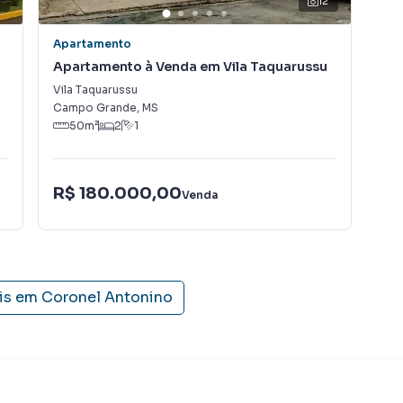
12
Apartamento
Apa
Apartamento à Venda em Vila Taquarussu
Ap
Na
Vila Taquarussu
Jar
Campo Grande
,
MS
Cam
50
m²
2
1
R$
R$ 180.000,00
Venda
Con
is em
Coronel Antonino