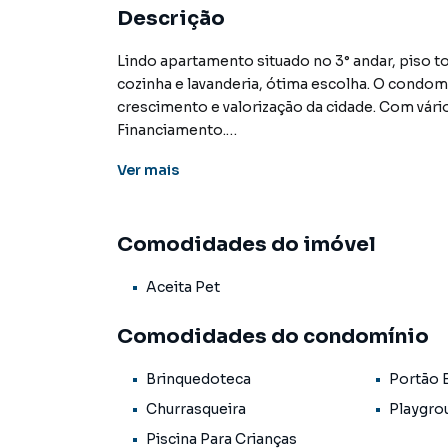
Descrição
Lindo apartamento situado no 3° andar, piso to
cozinha e lavanderia, ótima escolha. O condom
crescimento e valorização da cidade. Com vár
Financiamento.
Ver
mais
Apartamento para Venda em região valorizada
encontrou o que procurava ou deseja mais i
Comodidades do imóvel
em contato com nossa equipe pelo telefone (6
Aceita Pet
A KSA FACIL IMOVEIS tem mais opções de apar
terrenos, lojas e barracões para venda ou l
Comodidades do condomínio
lançamentos na planta em Coronel Antonino e
encontra milhares de ofertas para encontrar o
Brinquedoteca
Portão 
Negocie seu imóvel de forma totalmente onlin
Churrasqueira
Playgro
IMOVEIS você consegue comprar ou alugar u
Piscina Para Crianças