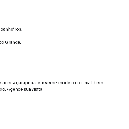
2 banheiros.
o Grande
.
madeira garapeira, em verniz modelo colonial, bem
o. Agende sua visita!
rro Carandá Bosque, em Campo Grande. Não encontrou o
obre Casa em Campo Grande? Entre em contato com