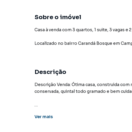
Sobre o imóvel
Casa à venda com 3 quartos, 1 suite, 3 vagas e 
Localizado
no bairro Carandá Bosque
em Camp
Descrição
Descrição Venda: Ótima casa, construida com 
conservada, quintal todo gramado e bem cuidad
Casa para Venda em região valorizada do bai
Ver
mais
que procurava ou deseja mais informações s
nossa equipe pelo telefone (67) 3213-4243.