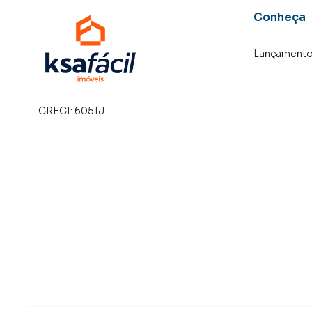
Conheça
Lançament
CRECI:
6051J