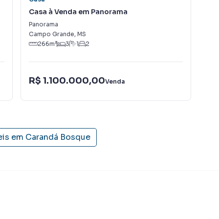
tores treinados e uma central de atendimento
Casa à Venda em Panorama
Ca
nos.
Panorama
Pan
Campo Grande
,
MS
Cam
266
m²
3
1
2
R$ 1.100.000,00
R$
Venda
eis em
Carandá Bosque