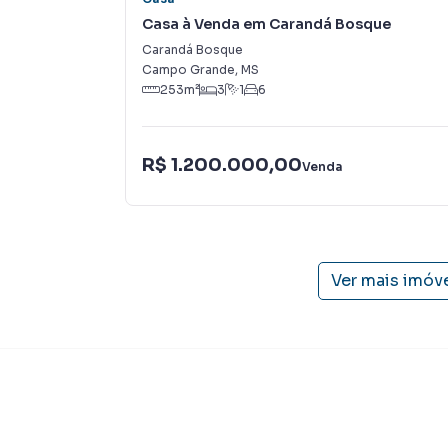
também com um time de programadores, corre
Casa à Venda em Carandá Bosque
preparada para atender proprietários e inquili
Carandá Bosque
Campo Grande
,
MS
253
m²
3
1
6
R$ 1.200.000,00
Venda
Ver mais imóv