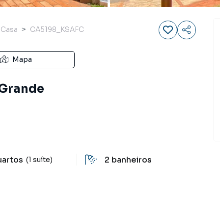
Casa
CA5198_KSAFC
Mapa
 Grande
uartos
2
banheiros
(1 suíte)