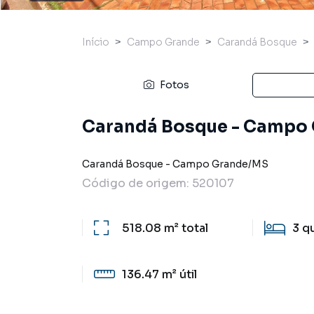
Início
Campo Grande
Carandá Bosque
Fotos
Carandá Bosque - Campo
Carandá Bosque
-
Campo Grande
/
MS
Código de origem:
520107
518.08 m²
total
3
q
136.47 m²
útil