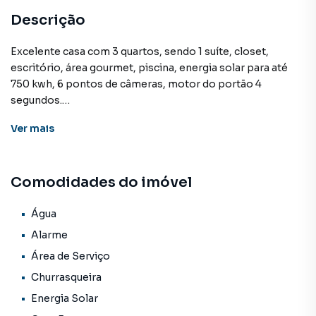
Descrição
Excelente casa com 3 quartos, sendo 1 suíte, closet,
escritório, área gourmet, piscina, energia solar para até
750 kwh, 6 pontos de câmeras, motor do portão 4
segundos.
Ver
mais
Casa para Venda em região valorizada do bairro Panorama,
em Campo Grande. Não encontrou o que procurava ou
Comodidades do imóvel
deseja mais informações sobre Casa em Campo Grande?
Entre em contato com nossa equipe pelo telefone (67)
3213-4243.
Água
Alarme
A KSA FACIL IMOVEIS tem mais opções de apartamentos,
Área de Serviço
casas residenciais e comerciais, sobrados, terrenos, lojas
Churrasqueira
e barracões para venda ou locação, além de
empreendimentos em construção ou lançamentos na
Energia Solar
planta em Panorama e em outras regiões de Campo