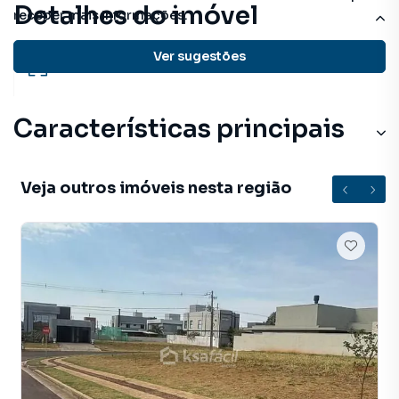
Detalhes do imóvel
receber mais informações.
Ver sugestões
396 m²
total
Características principais
Veja outros imóveis nesta região