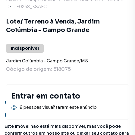
TE0268_KSAFC
Lote/ Terreno à Venda, Jardim
Colúmbia - Campo Grande
Indisponível
Jardim Colúmbia
-
Campo Grande
/
MS
Código de origem:
518075
Entrar em contato
Você pode encontrar novas
6 pessoas visualizaram este anúncio
oportunidades!
Este imóvel não está mais disponível, mas você pode
conferir outros em nosso site ou deixar seu contato para