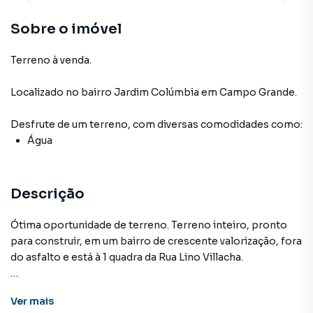
Sobre o imóvel
Terreno à venda.
Localizado
no bairro Jardim Colúmbia
em Campo Grande
.
Desfrute de
um terreno
, com diversas comodidades como:
Água
Descrição
Ótima oportunidade de terreno. Terreno inteiro, pronto
para construir, em um bairro de crescente valorização, fora
do asfalto e está à 1 quadra da Rua Lino Villacha.
Ver
mais
Terreno para Venda em região valorizada do bairro Jardim