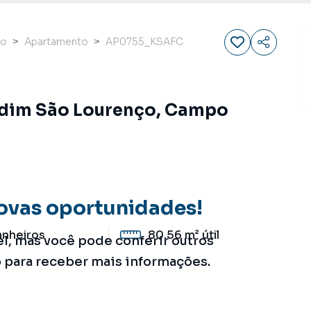
ço
Apartamento
AP0755_KSAFC
rdim São Lourenço, Campo
ovas oportunidades!
anheiros
80.56 m²
útil
el, mas você pode conferir outros
o para receber mais informações.