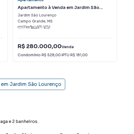
Apartamento à Venda em Jardim São
Ap
Lourenço
Jardim São Lourenço
Cen
Campo Grande
,
MS
Res
71
m²
3
1
1
R$ 280.000,00
R$
Venda
Condomínio
R$ 528,00
·
IPTU
R$ 181,00
Con
s em
Jardim São Lourenço
vaga e 2 banheiros.