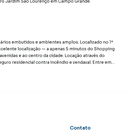
rro Jardim São Lourenço
em Campo Grande
.
rios embutidos e ambientes amplos. Localizado no 1º
excelente localização — a apenas 5 minutos do Shopping
avenidas e ao centro da cidade. Locação através do
seguro residencial contra incêndio e vendaval. Entre em
o ou veiculo como parte de pagamento.
 do bairro Jardim São Lourenço, em Campo Grande. Não
nformações sobre Apartamento em Campo Grande? Entre
7) 3213-4243.
tamentos, casas residenciais e comerciais, sobrados,
ocação, além de empreendimentos em construção ou
Contato
o e em outras regiões de Campo Grande. Aqui você