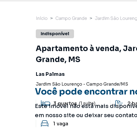
Início
Campo Grande
Jardim São Louren
Indisponível
Apartamento à venda, Ja
Grande, MS
Las Palmas
Jardim São Lourenço
-
Campo Grande
/
MS
Você pode encontrar n
3
quartos
2
b
(1 suíte)
Este imóvel não está mais disponív
em nosso site ou deixar seu contat
1
vaga