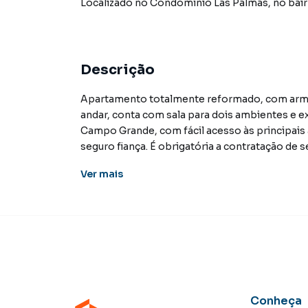
Localizado
no Condomínio
Las Palmas
,
no bai
Descrição
Apartamento totalmente reformado, com armá
andar, conta com sala para dois ambientes e 
Campo Grande, com fácil acesso às principais 
seguro fiança. É obrigatória a contratação de 
contato para mais informações. Aceita terren
Ver
mais
Apartamento para Venda em região valorizada
encontrou o que procurava ou deseja mais i
em contato com nossa equipe pelo telefone (6
A KSA FACIL IMOVEIS tem mais opções de apar
terrenos, lojas e barracões para venda ou l
Conheça
lançamentos na planta em Jardim São Lourenç